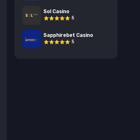
Sol Casino
5
Sapphirebet Casino
5