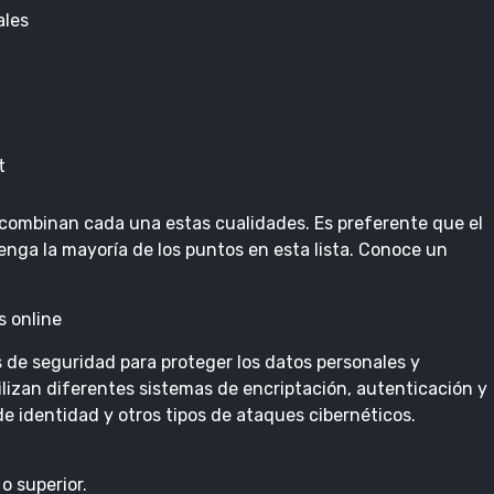
ales
t
combinan cada una estas cualidades. Es preferente que el
tenga la mayoría de los puntos en esta lista. Conoce un
s online
s de seguridad para proteger los datos personales y
utilizan diferentes sistemas de encriptación, autenticación y
e identidad y otros tipos de ataques cibernéticos.
o superior.