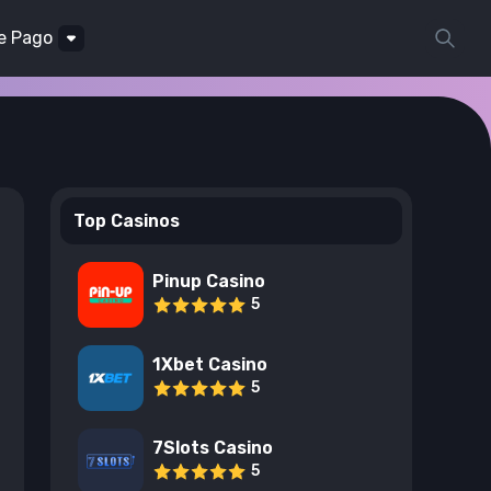
messages.paging
Toggl
e Pago
as de los casinos online Chile
¿Cuáles son los mejores casinos online
Top Casinos
Pinup Casino
5
1Xbet Casino
5
7Slots Casino
5