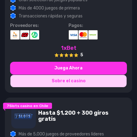
Más de 4000 juegos de primera
Transacciones rápidas y seguras
Proveedores:
Pagos:
1xBet
5
Juega Ahora
Sobre el casino
7Slots casino en Chile
Hasta $1,200 + 300 giros
gratis
Más de 5,000 juegos de proveedores líderes