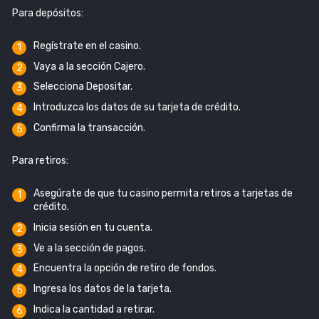
Para depósitos:
Regístrate en el casino.
Vaya a la sección Cajero.
Selecciona Depositar.
Introduzca los datos de su tarjeta de crédito.
Confirma la transacción.
Para retiros:
Asegúrate de que tu casino permita retiros a tarjetas de
crédito.
Inicia sesión en tu cuenta.
Ve a la sección de pagos.
Encuentra la opción de retiro de fondos.
Ingresa los datos de la tarjeta.
Indica la cantidad a retirar.