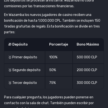
Los depósitos se procesan al instante. Wazamba no cobra
comisiones por las transacciones financieras.
En Wazamba los nuevos jugadores de casino reciben una
bonificación de hasta 1.000.000 CPL. También se incluyen 150
tiradas gratuitas de regalo. Esta bonificación se divide en tres
partes:
🎁 Depósito
Porcentaje
Bono Máximo
🥇 Primer depósito
100%
500 000 CLP
🥈 Segundo depósito
50%
200 000 CLP
🥉 Tercer depósito
75%
300 000 CLP
Para cualquier pregunta, los jugadores pueden ponerse en
contacto con la sala de chat. También pueden escribir por