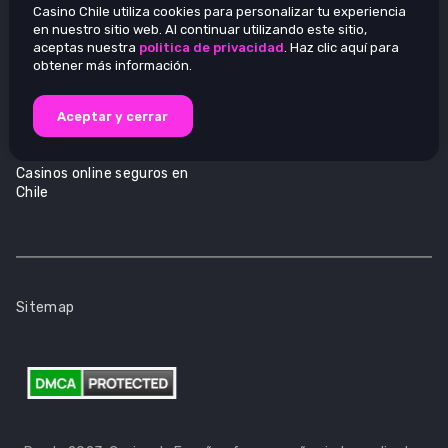
Chile
Casino Chile utiliza cookies para personalizar tu experiencia
en nuestro sitio web. Al continuar utilizando este sitio,
Casinos online VIP en Chile
aceptas nuestra
politica de privacidad
. Haz clic aquí para
obtener más información.
Casinos Online Pago
Inmediato y Rápido en Chile
Aceptar y cerrar
Casinos online en español de
Chile
Casinos online seguros en
Chile
Sitemap