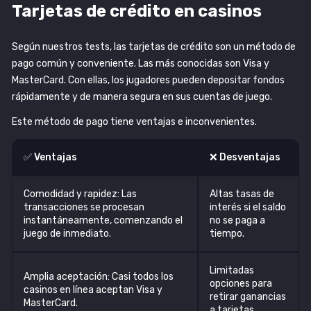
Tarjetas de crédito en casinos
Según nuestros tests, las tarjetas de crédito son un método de
pago común y conveniente. Las más conocidas son Visa y
MasterСard. Con ellas, los jugadores pueden depositar fondos
rápidamente y de manera segura en sus cuentas de juego.
Este método de pago tiene ventajas e inconvenientes.
✅ Ventajas
❌ Desventajas
Comodidad y rapidez: Las
Altas tasas de
transacciones se procesan
interés si el saldo
instantáneamente, comenzando el
no se paga a
juego de inmediato.
tiempo.
Limitadas
Amplia aceptación: Casi todos los
opciones para
casinos en línea aceptan Visa y
retirar ganancias
MasterСard.
a tarjetas.