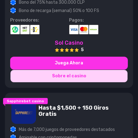
Bono del 75% hasta 300.000 CLP
Bono de recarga (semanal) 50% o 100 FS
Proveedores:
Pagos:
Sol Casino
5
Juega Ahora
Sobre el casino
Sapphirebet casino
Hasta $1,500 + 150 Giros
Gratis
Más de 7,000 juegos de proveedores destacados
Amigable con criptomonedas