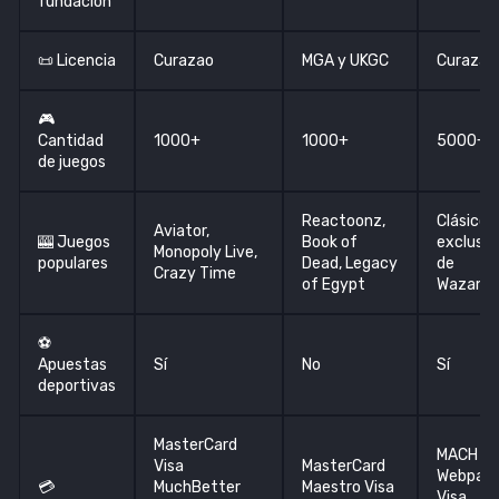
fundación
📜 Licencia
Curazao
MGA y UKGC
Curazao
🎮
Cantidad
1000+
1000+
5000+
de juegos
Reactoonz,
Clásicos
Aviator,
🎰 Juegos
Book of
exclusiv
Monopoly Live,
populares
Dead, Legacy
de
Crazy Time
of Egypt
Wazamb
⚽
Apuestas
Sí
No
Sí
deportivas
MasterCard
MACH
Visa
MasterCard
Webpay
💳
MuchBetter
Maestro Visa
Visa