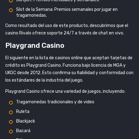
Slot de la Semana: Premios semanales por jugar en
tragamonedas.
Como resultado del uso de este producto, descubrimos que el
casino Rivalo ofrece soporte 24/7 a través de chat en vivo.
Playgrand Casino
El siguiente en la lista de casinos online que aceptan tarjetas de
crédito es Playgrand Casino. Funciona bajo licencia de MGA y
UKGC desde 2012. Esto confirma su fiabilidad y conformidad con
los estándares de la industria del juego.
Playgrand Casino ofrece una variedad de juegos, incluyendo:
Tragamonedas tradicionales y de video
Ruleta
Blackjack
Bacará