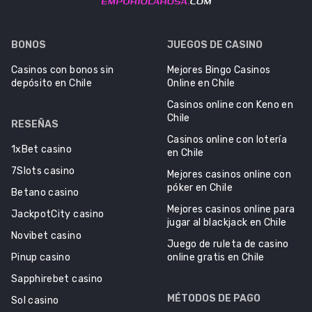
BONOS
JUEGOS DE CASINO
Casinos con bonos sin
Mejores Bingo Casinos
depósito en Chile
Online en Chile
Casinos online con Keno en
Chile
RESEÑAS
Casinos online con lotería
1xBet casino
en Chile
7Slots casino
Mejores casinos online con
póker en Chile
Betano casino
Mejores casinos online para
JackpotCity casino
jugar al blackjack en Chile
Novibet casino
Juego de ruleta de casino
Pinup casino
online gratis en Chile
Sapphirebet casino
MÉTODOS DE PAGO
Sol casino