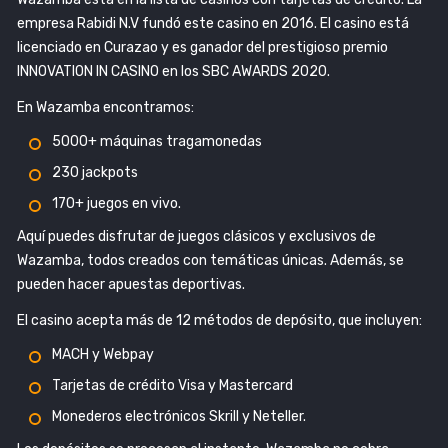
empresa Rabidi N.V fundó este casino en 2016. El casino está
licenciado en Curazao y es ganador del prestigioso premio
INNOVATION IN CASINO en los SBC AWARDS 2020.
En Wazamba encontramos:
5000+ máquinas tragamonedas
230 jackpots
170+ juegos en vivo.
Aquí puedes disfrutar de juegos clásicos y exclusivos de
Wazamba, todos creados con temáticas únicas. Además, se
pueden hacer apuestas deportivas.
El casino acepta más de 12 métodos de depósito, que incluyen:
MACH y Webpay
Tarjetas de crédito Visa y Mastercard
Monederos electrónicos Skrill y Neteller.