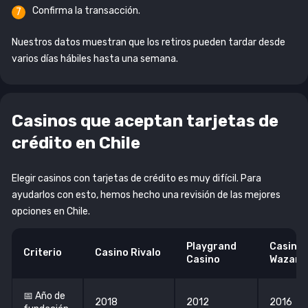
Confirma la transacción.
Nuestros datos muestran que los retiros pueden tardar desde
varios días hábiles hasta una semana.
Casinos que aceptan tarjetas de
crédito en Chile
Elegir casinos con tarjetas de crédito es muy difícil. Para
ayudarlos con esto, hemos hecho una revisión de las mejores
opciones en Chile.
Playgrand
Casino
Criterio
Casino Rivalo
Casino
Wazam
📅 Año de
2018
2012
2016