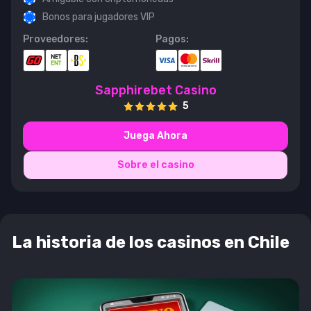
Bonos para jugadores VIP
Proveedores:
Pagos:
Sapphirebet Casino
5
Juega Ahora
Sobre el casino
La historia de los casinos en Chile