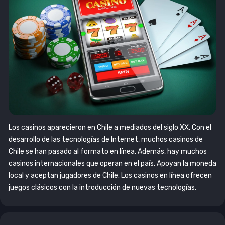
Los casinos aparecieron en Chile a mediados del siglo XX. Con el
desarrollo de las tecnologías de Internet, muchos casinos de
Chile se han pasado al formato en línea. Además, hay muchos
casinos internacionales que operan en el país. Apoyan la moneda
local y aceptan jugadores de Chile. Los casinos en línea ofrecen
juegos clásicos con la introducción de nuevas tecnologías.